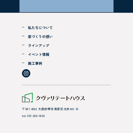
住所※
私たちについて
家づくりの想い
ラインアップ
電話番号※
イベント情報
施工事例
メールアドレス
〒587-0062 大阪府堺市美原区太井461-19
tel.072-369-1820
クヴァリテートハウス
を知ったきっかけ
instagram