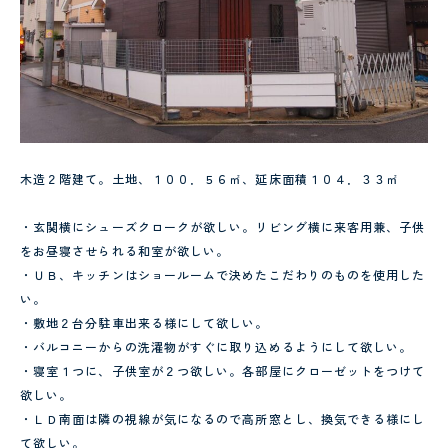
木造２階建て。土地、１００．５６㎡、延床面積１０４．３３㎡
・玄関横にシューズクロークが欲しい。リビング横に来客用兼、子供
をお昼寝させられる和室が欲しい。
・ＵＢ、キッチンはショールームで決めたこだわりのものを使用した
い。
・敷地２台分駐車出来る様にして欲しい。
・バルコニーからの洗濯物がすぐに取り込めるようにして欲しい。
・寝室１つに、子供室が２つ欲しい。各部屋にクローゼットをつけて
欲しい。
・ＬＤ南面は隣の視線が気になるので高所窓とし、換気できる様にし
て欲しい。